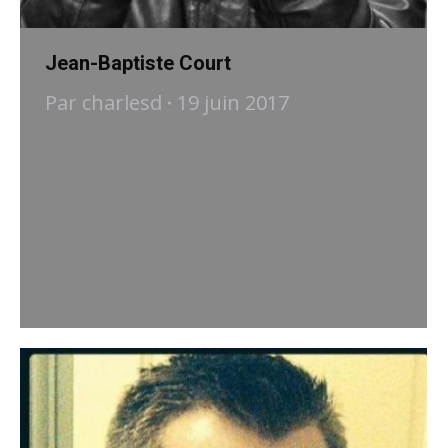
Jean-Baptiste Court
Par
charlesd
19 juin 2017
Gavé Sport est un média sportif local.
Ancré sur Bordeaux Métropole, le
projet a pour but d’offrir une
couverture digne de ce nom au sport
local avec des articles, des vidéos, des
lives audio etc…