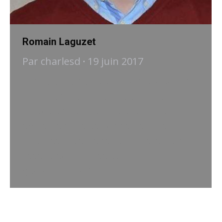
Romain Laguzet
Par
charlesd
19 juin 2017
Hindé est une application proposant
d’apprendre la musique via des
vidéos en réalité virtuelle, mais
également de se connecter avec
d’autres musiciens au travers d’un
réseau social basé sur la
géolocalisation.