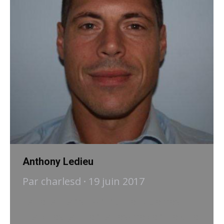
Anthony Ledieu
Par
charlesd
19 juin 2017
Faire la transition numérique des
marchés (alimentaires) de centre ville