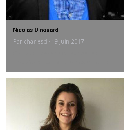
Nicolas Dinouard
Par
charlesd
19 juin 2017
CoHobs : Deviens acteur de tes
Hobbies et partage ton experience !