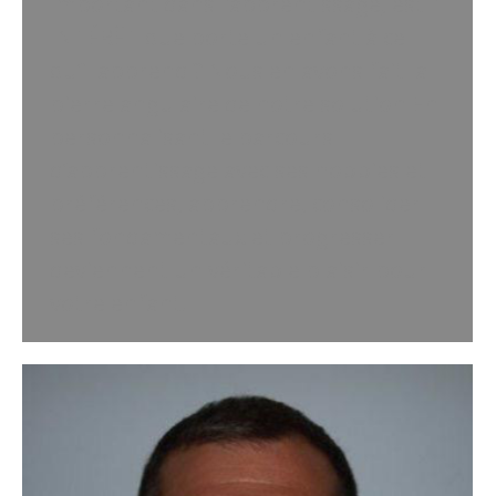
important dans l’apprentissage, est l’
INTÉRÊT que porte un enfant à ce
qu’il apprend ? Nous en avons fait la
pierre angulaire de notre solution En
personnalisant le parcours
d’apprentissage avec ses hobbies et
préférences, apprendre, consolider
ses fondamentaux et progresser
deviennent un véritable plaisir pour
votre enfant.