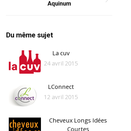
Article
Aquinum
suivant
:
Du même sujet
La cuv
24 avril 2015
LConnect
12 avril 2015
Cheveux Longs Idées
Courtes