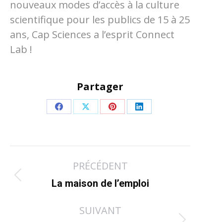
nouveaux modes d’accès à la culture
scientifique pour les publics de 15 à 25
ans, Cap Sciences a l’esprit Connect
Lab !
Partager
Partager
Partager
Partager
Partager
sur
sur
sur
sur
Facebook
X
Pinterest
LinkedIn
Navigation
PRÉCÉDENT
article
Article
La maison de l’emploi
précédent
SUIVANT
: